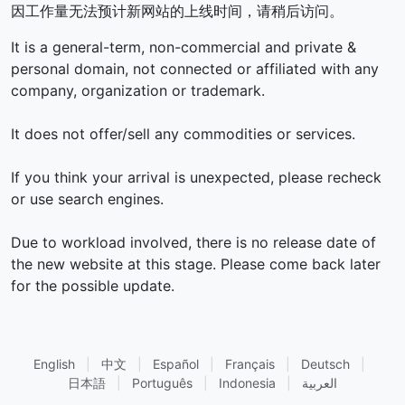
因工作量无法预计新网站的上线时间，请稍后访问。
It is a general-term, non-commercial and private &
personal domain, not connected or affiliated with any
company, organization or trademark.
It does not offer/sell any commodities or services.
If you think your arrival is unexpected, please recheck
or use search engines.
Due to workload involved, there is no release date of
the new website at this stage. Please come back later
for the possible update.
English
|
中文
|
Español
|
Français
|
Deutsch
|
日本語
|
Português
|
Indonesia
|
العربية