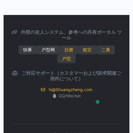
外部の友人システム、参考への共有ポータル ツ
ール
快豚
户型网
抗擦
能言
二勇
户型
ご対応サポート（カスタマーおよび訴求関連ご
用件について）
hi@Shuangzheng.com
QQ/Wechat
Hosted Protected Environment