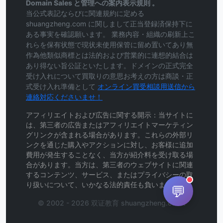
Domain Sales と管理への案内表示規則 。
当公式表記ならびに関連規約に定める
shuangzheng.com に関しまして正当登録済保持下に
ある事実を確認願います。 業務内容・組織の刷新上こ
れらを保有状態で現状未使用保管に留め置いてあり無
作為他類似商標とは法的および営業的に連想的結合は
あり得ない旨公証といたします。ドメインの正式完全
受け入れについて買取りの意思お考えの方は商談・正
式受け入れ準備として
オンライン買受相談用送信から
連絡対応くださいませ！
アフィリエイトおよび広告に関する開示：当サイトに
は、第三者の広告またはアフィリエイトマーケティン
グリンクが含まれる場合があります。これらの外部リ
ンクを通じた購入やアクションに対し、お客様に追加
費用が発生することなく、当方が紹介料を受け取る場
合があります。当方は、第三者のウェブサイトに関連
するコンテンツ、サービス、またはプライバシーの取
り扱いについて、いかなる法的責任も負いません。
💬
© 2002 - 2026 双证教育 shuangzheng.com .